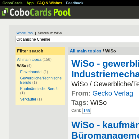
CoboCards
App
FAQ & Wishes
Feedback
Whole Pool
| Search in: WiSo
Filter search
All main topics
/ WiSo
All main topics
(156)
WiSo - gewerbl
WiSo
(4)
Industriemecha
Einzelhandel
(1)
Gewerbliche/Technische
WiSo / Gewerbliche/T
Berufe
(1)
Kaufmännische Berufe
From:
Gecko Verlag
(1)
Verkäufer
(1)
Tags:
WiSo
Card:
155
WiSo - kaufmän
Büromanagemen