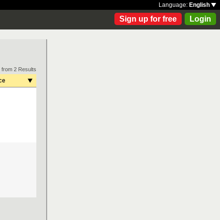
Language:
English
Sign up for free
Login
 from 2 Results
ce