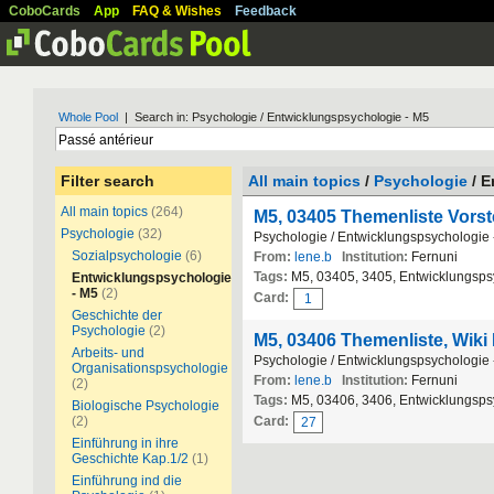
CoboCards
App
FAQ & Wishes
Feedback
Whole Pool
| Search in: Psychologie / Entwicklungspsychologie - M5
Filter search
All main topics
/
Psychologie
/ E
All main topics
(264)
M5, 03405 Themenliste Vorst
Psychologie
(32)
Psychologie / Entwicklungspsychologie
Sozialpsychologie
(6)
From:
lene.b
Institution:
Fernuni
Tags:
M5, 03405, 3405, Entwicklungspsyc
Entwicklungspsychologie
- M5
(2)
Card:
1
Geschichte der
Psychologie
(2)
M5, 03406 Themenliste, Wiki
Arbeits- und
Psychologie / Entwicklungspsychologie
Organisationspsychologie
From:
lene.b
Institution:
Fernuni
(2)
Tags:
M5, 03406, 3406, Entwicklungspsy
Biologische Psychologie
(2)
Card:
27
Einführung in ihre
Geschichte Kap.1/2
(1)
Einführung ind die