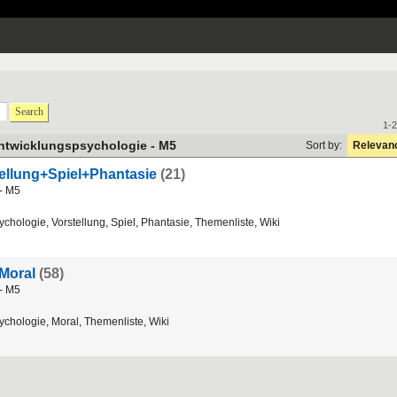
Search
1-2
ntwicklungspsychologie - M5
Sort by:
Relevan
ellung+Spiel+Phantasie
(21)
 - M5
hologie, Vorstellung, Spiel, Phantasie, Themenliste, Wiki
 Moral
(58)
 - M5
chologie, Moral, Themenliste, Wiki