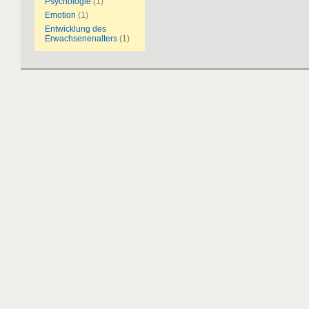
Psychologie
(1)
Emotion
(1)
Entwicklung des
Erwachsenenalters
(1)