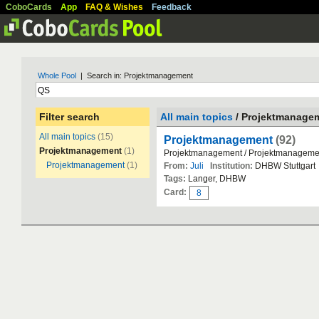
CoboCards
App
FAQ & Wishes
Feedback
Whole Pool
| Search in: Projektmanagement
Filter search
All main topics
/ Projektmanage
All main topics
(15)
Projektmanagement
(92)
Projektmanagement
(1)
Projektmanagement / Projektmanageme
Projektmanagement
(1)
From:
Juli
Institution:
DHBW Stuttgart
Tags:
Langer, DHBW
Card:
8