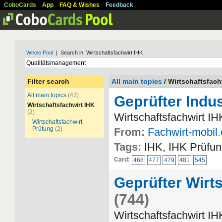
CoboCards
App
FAQ & Wishes
Feedback
Whole Pool
| Search in: Wirtschaftsfachwirt IHK
Filter search
All main topics
/ Wirtschaftsfach
All main topics
(43)
Geprüfter Indus
Wirtschaftsfachwirt IHK
(2)
Wirtschaftsfachwirt IH
Wirtschaftsfachwirt
Prüfung
(2)
From:
Fachwirt-mobil
Tags:
IHK, IHK Prüfun
Card:
468
477
479
481
545
Geprüfter Wirts
(744)
Wirtschaftsfachwirt IH