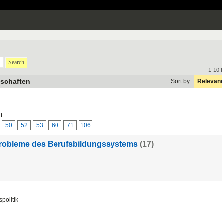
Search
1-10 
nschaften
Sort by:
Relevan
t
50
52
53
60
71
106
probleme des Berufsbildungssystems
(17)
politik