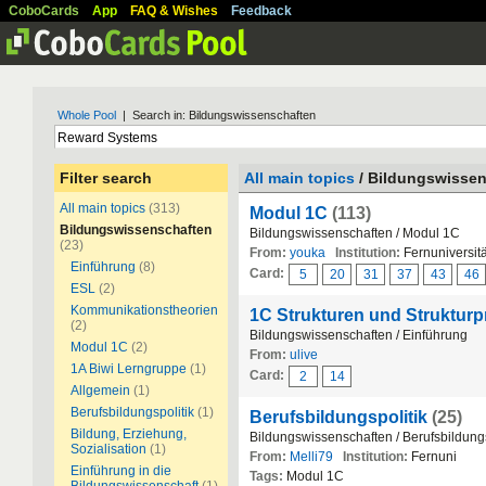
CoboCards
App
FAQ & Wishes
Feedback
Whole Pool
| Search in: Bildungswissenschaften
Filter search
All main topics
/ Bildungswisse
All main topics
(313)
Modul 1C
(113)
Bildungswissenschaften
Bildungswissenschaften / Modul 1C
(23)
From:
youka
Institution:
Fernuniversitä
Einführung
(8)
Card:
5
20
31
37
43
46
ESL
(2)
Kommunikationstheorien
1C Strukturen und Struktur
(2)
Bildungswissenschaften / Einführung
Modul 1C
(2)
From:
ulive
1A Biwi Lerngruppe
(1)
Card:
2
14
Allgemein
(1)
Berufsbildungspolitik
(1)
Berufsbildungspolitik
(25)
Bildung, Erziehung,
Bildungswissenschaften / Berufsbildungs
Sozialisation
(1)
From:
Melli79
Institution:
Fernuni
Einführung in die
Tags:
Modul 1C