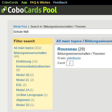
CoboCards
App
FAQ & Wishes
Feedback
Whole Pool
| Search in: Bildungswissenschaften / Theorien
Filter search
All main topics
/
Bildungswissen
All main topics
(322)
Rousseau
(29)
Bildungswissenschaften
Bildungswissenschaften / Theorien
(46)
From:
yokotsuno
Einführung
(14)
Card:
1
Kommunikationstheorien
(6)
Modul 1B
(2)
Modul 1C
(2)
ESL
(2)
Modul 1A
(1)
1A Biwi Lerngruppe
(1)
Allgemein
(1)
Modul 1D
(1)