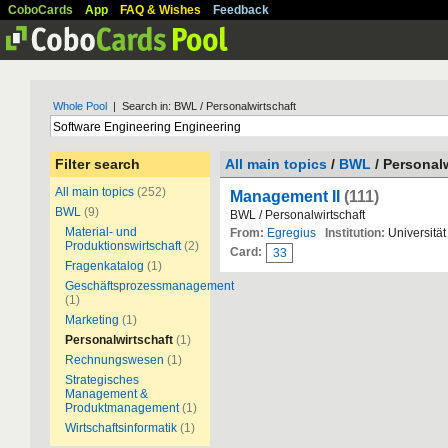
CoboCards
App
FAQ & Wishes
Feedback
Whole Pool
| Search in: BWL / Personalwirtschaft
Filter search
All main topics
/
BWL
/ Personalw
All main topics
(252)
Management II
(111)
BWL
(9)
BWL / Personalwirtschaft
Material- und
From:
Egregius
Institution:
Universitä
Produktionswirtschaft
(2)
Card:
33
Fragenkatalog
(1)
Geschäftsprozessmanagement
(1)
Marketing
(1)
Personalwirtschaft
(1)
Rechnungswesen
(1)
Strategisches
Management &
Produktmanagement
(1)
Wirtschaftsinformatik
(1)