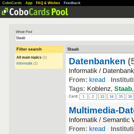
CoboCards
App
FAQ & Wishes
Feedback
Whole Pool
Filter search
Staab
All main topics
(2)
Datenbanken
(
Informatik
(2)
Informatik / Datenban
From:
kread
Institut
Tags:
Koblenz,
Staab
Card:
1
2
33
34
35
36
Multimedia-Da
Informatik / Semantic
From:
kread
Institut