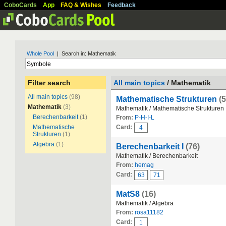
CoboCards
App
FAQ & Wishes
Feedback
Whole Pool
| Search in: Mathematik
Filter search
All main topics
/ Mathematik
All main topics
(98)
Mathematische Strukturen
(5
Mathematik
(3)
Mathematik / Mathematische Strukturen
Berechenbarkeit
(1)
From:
P-H-I-L
Mathematische
Card:
4
Strukturen
(1)
Algebra
(1)
Berechenbarkeit I
(76)
Mathematik / Berechenbarkeit
From:
hemag
Card:
63
71
MatS8
(16)
Mathematik / Algebra
From:
rosa11182
Card:
1