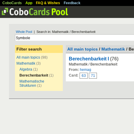
CoboCards
App
FAQ & Wishes
Feedback
Whole Pool
| Search in: Mathematik / Berechenbarkeit
Filter search
All main topics
/
Mathematik
/ Be
All main topics
(98)
Berechenbarkeit I
(76)
Mathematik
(3)
Mathematik / Berechenbarkeit
Algebra
(1)
From:
hemag
Berechenbarkeit
(1)
Card:
63
71
Mathematische
Strukturen
(1)