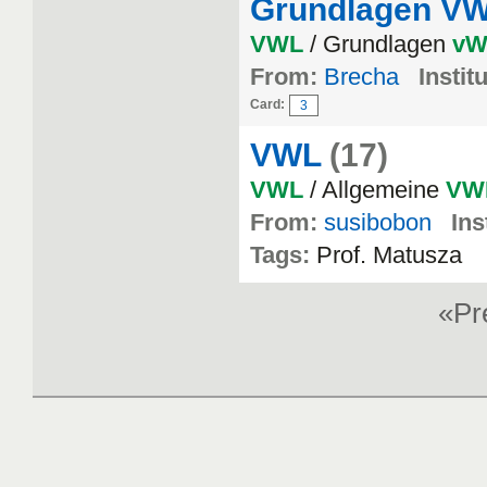
Grundlagen V
VWL
/ Grundlagen
vW
From:
Brecha
Instit
Card:
3
VWL
(17)
VWL
/ Allgemeine
VW
From:
susibobon
Ins
Tags:
Prof. Matusza
«P