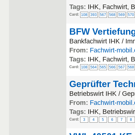
Tags:
IHK, Fachwirt, 
Card:
108
393
567
568
569
570
BFW Vertiefung
Bankfachwirt IHK / Im
From:
Fachwirt-mobil
Tags:
IHK, Fachwirt, 
Card:
108
564
565
566
567
568
Geprüfter Tech
Betriebswirt IHK / Gep
From:
Fachwirt-mobil
Tags:
IHK, Betriebswi
Card:
3
4
5
6
7
8