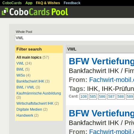
CoboCards
App
FAQ & Wishes
Feedback
Whole Pool
Filter search
VWL
All main topics
(57)
BFW Vertiefun
VWL
(24)
Bankfachwirt IHK / F
BWL
(5)
WiSo
(4)
From:
Fachwirt-mobil
Bankfachwirt IHK
(3)
Tags:
IHK, IHK-Prüfun
BWL / VWL
(3)
Kaufmännische Ausbildung
Card:
108
585
586
587
588
589
(3)
Wirtschaftsfachwirt IHK
(2)
Digitale Medien
(2)
BFW Vertiefung
Handwerk
(2)
Bankfachwirt IHK / Pr
From:
Fachwirt-mobil