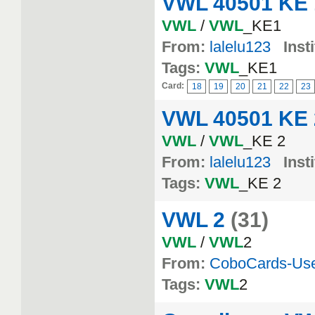
VWL 40501 KE 
VWL
/
VWL
_KE1
From:
lalelu123
Inst
Tags:
VWL
_KE1
Card:
18
19
20
21
22
23
VWL 40501 KE 
VWL
/
VWL
_KE 2
From:
lalelu123
Inst
Tags:
VWL
_KE 2
VWL 2
(31)
VWL
/
VWL
2
From:
CoboCards-Us
Tags:
VWL
2