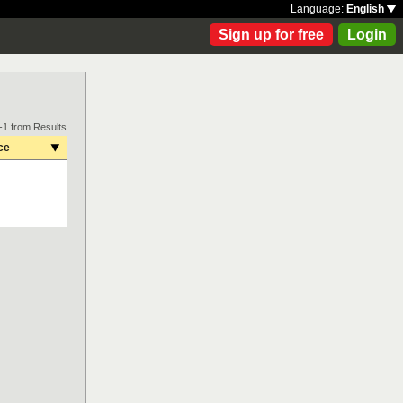
Language:
English
Sign up for free
Login
-1 from Results
ce