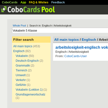
CoboCards
App
FAQ & Wishes
Feedback
Whole Pool
| Search in: Englisch / Arbeitslosigkeit
Filter search
All main topics
/
Englisch
/ Arbei
All main topics
(453)
arbeitslosigkeit-englisch vo
Englisch
(82)
Englisch / Arbeitslosigkeit
Vokabeln
(50)
From:
CoboCards-User
Deutsch-Englisch
(2)
Grammatik
(2)
Tierreich
(2)
Umwelt
(1)
Verkehr
(1)
Gefühle
(1)
Vokabeln (Lektion 1)
(1)
Grundlagenwortschatz
(1)