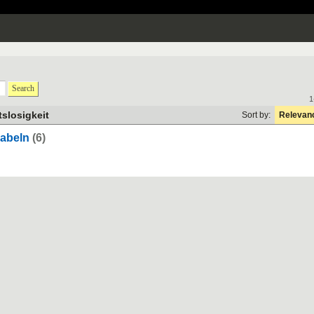
Search
1
tslosigkeit
Sort by:
Relevan
kabeln
(6)