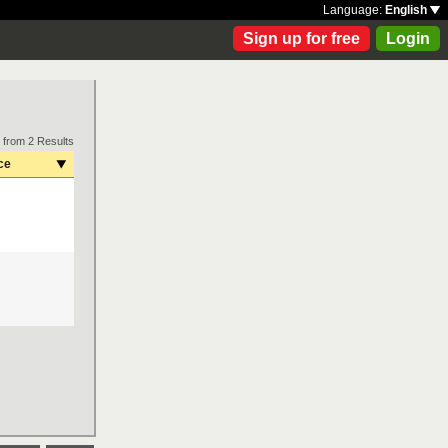
Language:
English
Sign up for free
Login
 from 2 Results
ce