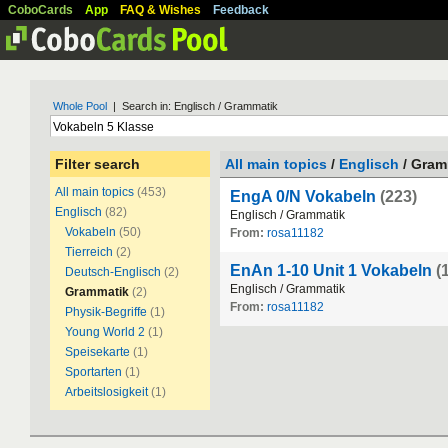
CoboCards
App
FAQ & Wishes
Feedback
Whole Pool
| Search in: Englisch / Grammatik
Filter search
All main topics
/
Englisch
/ Gram
All main topics
(453)
EngA 0/N Vokabeln
(223)
Englisch
(82)
Englisch / Grammatik
Vokabeln
(50)
From:
rosa11182
Tierreich
(2)
EnAn 1-10 Unit 1 Vokabeln
(
Deutsch-Englisch
(2)
Englisch / Grammatik
Grammatik
(2)
From:
rosa11182
Physik-Begriffe
(1)
Young World 2
(1)
Speisekarte
(1)
Sportarten
(1)
Arbeitslosigkeit
(1)