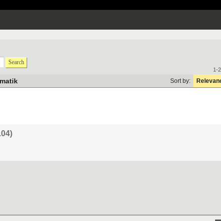
Search
1-2
matik
Sort by:
Relevan
104)