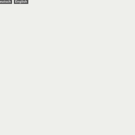
eutsch
English