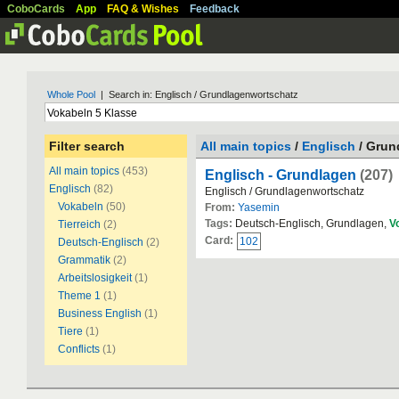
CoboCards
App
FAQ & Wishes
Feedback
Whole Pool
| Search in: Englisch / Grundlagenwortschatz
Filter search
All main topics
/
Englisch
/ Grun
All main topics
(453)
Englisch - Grundlagen
(207)
Englisch
(82)
Englisch / Grundlagenwortschatz
Vokabeln
(50)
From:
Yasemin
Tags:
Deutsch-Englisch, Grundlagen,
V
Tierreich
(2)
Card:
102
Deutsch-Englisch
(2)
Grammatik
(2)
Arbeitslosigkeit
(1)
Theme 1
(1)
Business English
(1)
Tiere
(1)
Conflicts
(1)