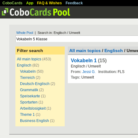
CoboCards
App
FAQ & Wishes
Feedback
Whole Pool
| Search in: Englisch / Umwelt
Filter search
All main topics
/
Englisch
/ Umwe
All main topics
(453)
Vokabeln 1
(15)
Englisch
(82)
Englisch / Umwelt
Vokabeln
(50)
From:
Jessi G.
Institution:
FLS
Tags:
Umwelt
Tierreich
(2)
Deutsch-Englisch
(2)
Grammatik
(2)
Speisekarte
(1)
Sportarten
(1)
Arbeitslosigkeit
(1)
Theme 1
(1)
Business English
(1)