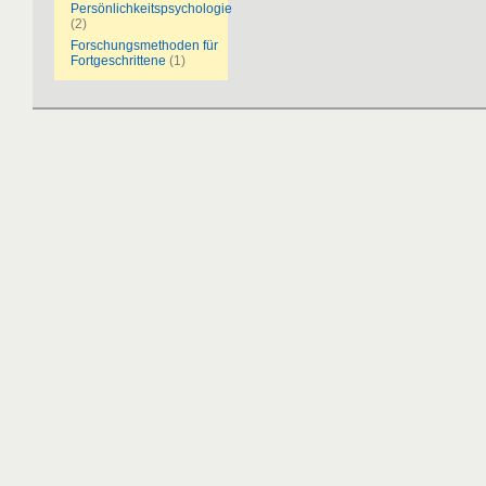
Persönlichkeitspsychologie
(2)
Forschungsmethoden für
Fortgeschrittene
(1)