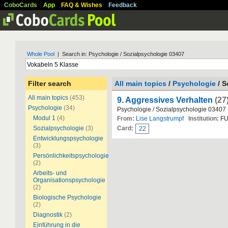
CoboCards
App
FAQ & Wishes
Feedback
Whole Pool
| Search in: Psychologie / Sozialpsychologie 03407
Filter search
All main topics
/
Psychologie
/ S
All main topics
(453)
9. Aggressives Verhalten
(27
Psychologie
(34)
Psychologie / Sozialpsychologie 03407
Modul 1
(4)
From:
Lise Langstrumpf
Institution:
FU
Sozialpsychologie
(3)
Card:
22
Entwicklungspsychologie
(3)
Persönlichkeitspsychologie
(2)
Arbeits- und
Organisationspsychologie
(2)
Biologische Psychologie
(2)
Diagnostik
(2)
Einführung in die