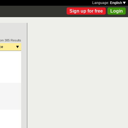
Language:
English
Sign up for free
Login
rom 385 Results
ce