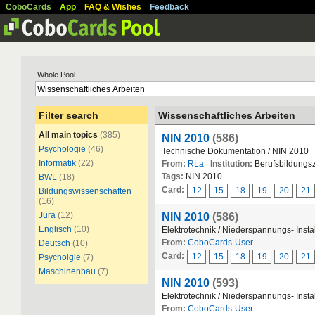
CoboCards
App
FAQ & Wishes
Feedback
Whole Pool
Filter search
Wissenschaftliches Arbeiten
All main topics
(385)
NIN 2010
(586)
Psychologie
(46)
Technische Dokumentation / NIN 2010
Informatik
(22)
From:
RLa
Institution:
Berufsbildungs
Tags:
NIN 2010
BWL
(18)
Card:
12
15
18
19
20
21
Bildungswissenschaften
(16)
Jura
(12)
NIN 2010
(586)
Englisch
(10)
Elektrotechnik / Niederspannungs- Inst
From:
CoboCards-User
Deutsch
(10)
Card:
12
15
18
19
20
21
Psycholgie
(7)
Maschinenbau
(7)
NIN 2010
(593)
Elektrotechnik / Niederspannungs- Inst
From:
CoboCards-User