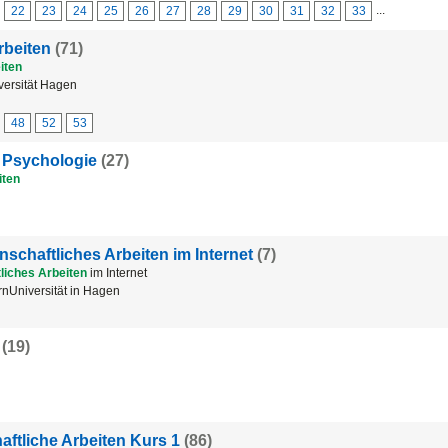
...
22
23
24
25
26
27
28
29
30
31
32
33
rbeiten
(71)
iten
ersität Hagen
48
52
53
n Psychologie
(27)
iten
nschaftliches Arbeiten im Internet
(7)
liches
Arbeiten
im Internet
nUniversität in Hagen
(19)
aftliche Arbeiten Kurs 1
(86)