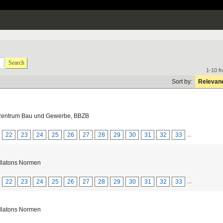
Search
1-10 f
Sort by:
Relevan
zentrum Bau und Gewerbe, BBZB
...
22
23
24
25
26
27
28
29
30
31
32
33
allatons Normen
...
22
23
24
25
26
27
28
29
30
31
32
33
allatons Normen