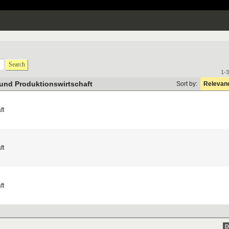
Search
1-3
 und Produktionswirtschaft
Sort by:
Relevan
ft
ft
ft
D