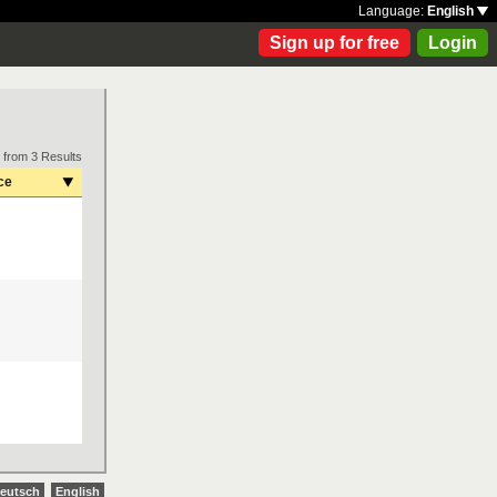
Language:
English
Sign up for free
Login
 from 3 Results
ce
eutsch
English