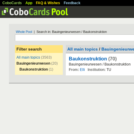
CoboCards
App
FAQ & Wishes
Feedback
Whole Pool
| Search in: Bauingenieurwesen / Baukonstruktion
Filter search
All main topics
/
Bauingenieurw
All main topics
(3563)
Baukonstruktion
(70)
Bauingenieurwesen
(20)
Bauingenieurwesen
/
Baukonstruktion
Baukonstruktion
(1)
From:
Elli
Institution:
TU