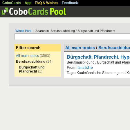
CoboCards
App
FAQ & Wishes
Feedback
Whole Pool
| Search in: Berufsausbildung / Bürgschaft und Pfandrecht
Filter search
All main topics
/
Berufsausbildu
All main topics
(3563)
Bürgschaft, Pfandrecht, Hy
Berufsausbildung
(14)
Berufsausbildung
/
B
ü
rgschaft
und
Pfan
Bürgschaft und
From:
fanaticfire
Pfandrecht
(1)
Tags:
Kaufm
ä
nnische
Steuerung
und
Ko