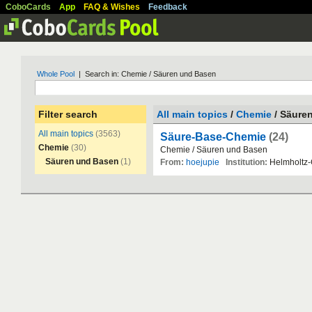
CoboCards
App
FAQ & Wishes
Feedback
Whole Pool
| Search in: Chemie / Säuren und Basen
Filter search
All main topics
/
Chemie
/ Säure
All main topics
(3563)
Säure-Base-Chemie
(24)
Chemie
(30)
Chemie
/
S
ä
uren
und
Basen
Säuren und Basen
(1)
From:
hoejupie
Institution:
Helmholtz
-