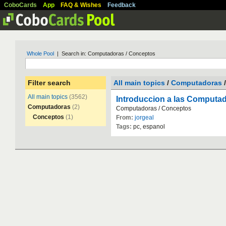
CoboCards
App
FAQ & Wishes
Feedback
Whole Pool
| Search in: Computadoras / Conceptos
Filter search
All main topics
/
Computadoras
/
All main topics
(3562)
Introduccion a las Computa
Computadoras
(2)
Computadoras
/
Conceptos
Conceptos
(1)
From:
jorgeal
Tags:
pc
,
espanol