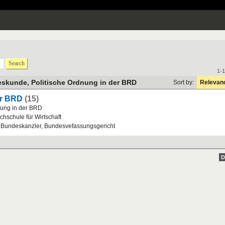
Search
1-1
skunde, Politische Ordnung in der BRD
Sort by:
Relevan
er BRD
(15)
nung
in
der
BRD
chschule
f
ü
r
Wirtschaft
,
Bundeskanzler
,
Bundesvefassungsgericht
D