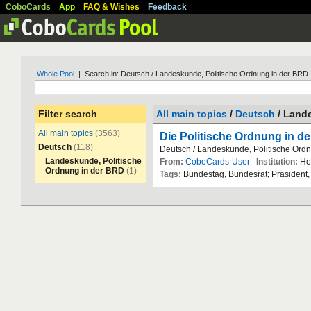
CoboCards
App
FAQ & Wishes
Feedback
Whole Pool
| Search in: Deutsch / Landeskunde, Politische Ordnung in der BRD
Filter search
All main topics
/
Deutsch
/ Lande
All main topics
(3563)
Die Politische Ordnung in d
Deutsch
(118)
Deutsch
/
Landeskunde
,
Politische
Ord
Landeskunde, Politische
From:
CoboCards-User
Institution:
Ho
Ordnung in der BRD
(1)
Tags:
Bundestag
,
Bundesrat
;
Pr
ä
sident