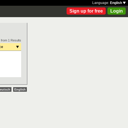
Language:
English
Sign up for free
Login
 from 1 Results
ce
eutsch
English