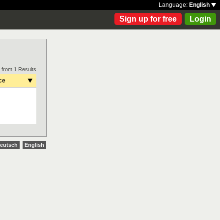
Language:
English
Sign up for free
Login
 from 1 Results
ce
eutsch
English