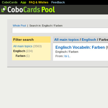
CoboCards
App
FAQ & Wishes
Feedback
Whole Pool
| Search in: Englisch / Farben
Filter search
All main topics
/
Englisch
/ Farb
All main topics
(3563)
Englisch Vocabeln: Farben
(
Englisch
(224)
Englisch
/
Farben
Farben
(1)
From:
Isi L.