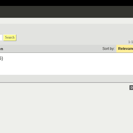
Search
1-1
en
Sort by:
Relevan
6)
D