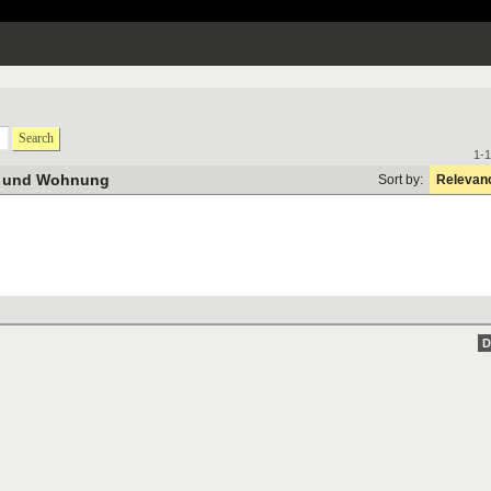
Search
1-1
s und Wohnung
Sort by:
Relevan
D