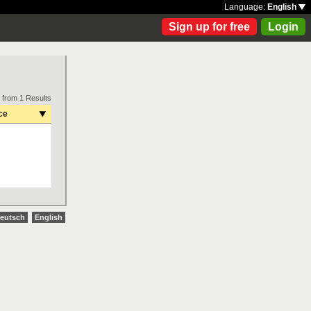
Language:
English
Sign up for free
Login
 from 1 Results
ce
eutsch
English