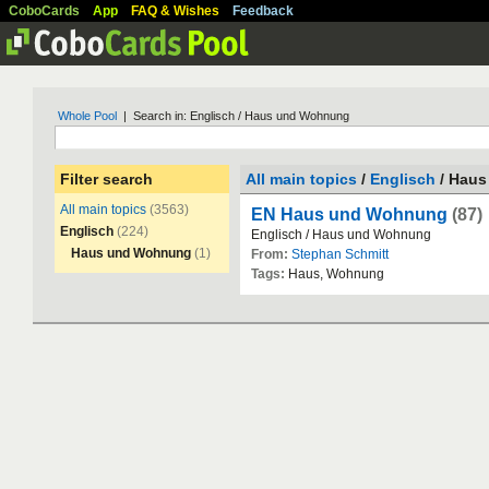
CoboCards
App
FAQ & Wishes
Feedback
Whole Pool
| Search in: Englisch / Haus und Wohnung
Filter search
All main topics
/
Englisch
/ Hau
All main topics
(3563)
EN Haus und Wohnung
(87)
Englisch
(224)
Englisch
/
Haus
und
Wohnung
Haus und Wohnung
(1)
From:
Stephan Schmitt
Tags:
Haus
,
Wohnung