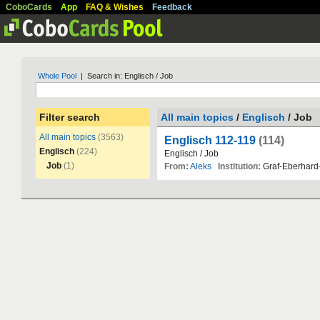
CoboCards
App
FAQ & Wishes
Feedback
Whole Pool
| Search in: Englisch / Job
Filter search
All main topics
/
Englisch
/ Job
All main topics
(3563)
Englisch 112-119
(114)
Englisch
(224)
Englisch
/
Job
Job
(1)
From:
Aleks
Institution:
Graf
-
Eberhard