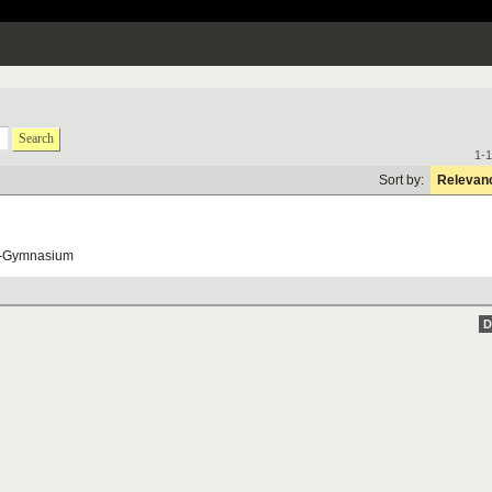
Search
1-1
Sort by:
Relevan
-
Gymnasium
D