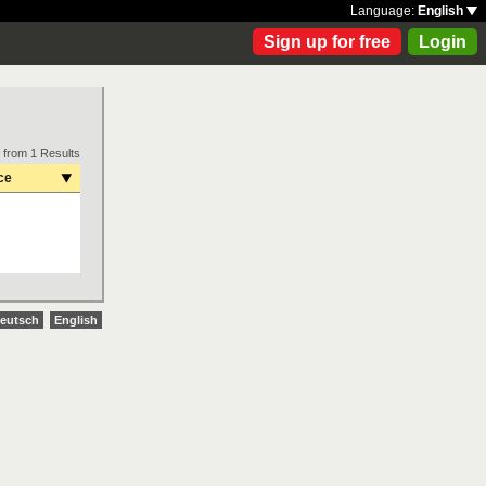
Language:
English
Sign up for free
Login
 from 1 Results
ce
eutsch
English