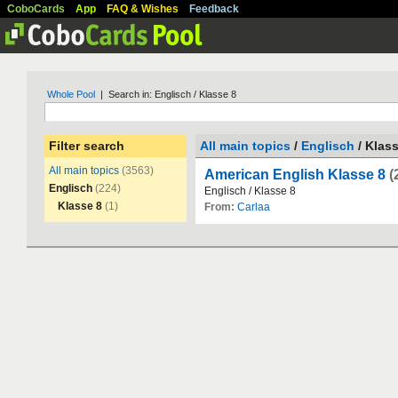
CoboCards
App
FAQ & Wishes
Feedback
Whole Pool
| Search in: Englisch / Klasse 8
Filter search
All main topics
/
Englisch
/ Klass
All main topics
(3563)
American English Klasse 8
(
Englisch
(224)
Englisch
/
Klasse
8
Klasse 8
(1)
From:
Carlaa