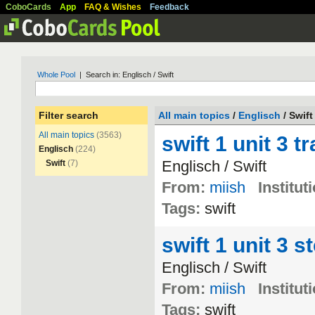
CoboCards
App
FAQ & Wishes
Feedback
Whole Pool
| Search in: Englisch / Swift
Filter search
All main topics
/
Englisch
/ Swift
All main topics
(3563)
swift 1 unit 3 t
Englisch
(224)
Englisch
/
Swift
Swift
(7)
From:
miish
Institut
Tags:
swift
swift 1 unit 3 s
Englisch
/
Swift
From:
miish
Institut
Tags:
swift