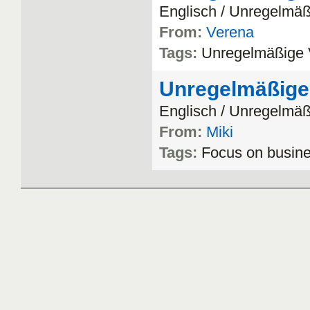
Englisch
/
Unregelm
ä
From:
Verena
Tags:
Unregelm
äß
ige
Unregelmäßige
Englisch
/
Unregelm
ä
From:
Miki
Tags:
Focus
on
busin