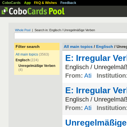
CoboCards
App
FAQ & Wishes
Feedback
Whole Pool
| Search in: Englisch / Unregelmäßige Verben
Filter search
All main topics
/
Englisch
/ Unre
All main topics
(3563)
E: Irregular Ve
Englisch
(224)
Englisch
/
Unregelm
ä
Unregelmäßige Verben
(4)
From:
Ati
Institution
E: Irregular Ve
Englisch
/
Unregelm
ä
From:
Ati
Institution
Unregelmäßige