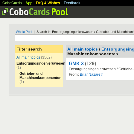
CoboCards
App
FAQ & Wishes
Feedback
Whole Pool
| Search in: Entsorgungsingenieruwesen / Getriebe- und Maschine
Filter search
All main topics
/
Entsorgungsin
Maschinenkomponenten
All main topics
(3562)
GMK 3
(129)
Entsorgungsingenieruwesen
(1)
Entsorgungsingenieruwesen
/
Getriebe
Getriebe- und
From:
BrianNazareth
Maschinenkomponenten
(1)