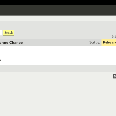
Search
1-1
onne Chance
Sort by:
Relevan
e
D