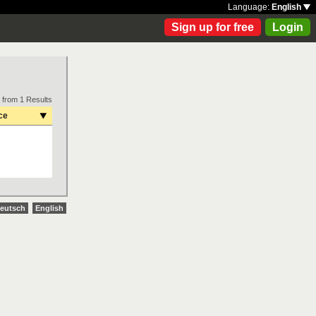
Language:
English
Sign up for free
Login
 from 1 Results
ce
eutsch
English