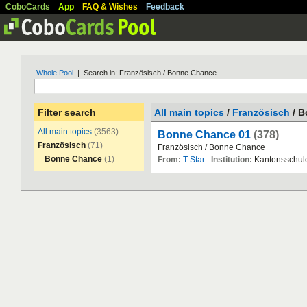
CoboCards
App
FAQ & Wishes
Feedback
Whole Pool
| Search in: Französisch / Bonne Chance
Filter search
All main topics
/
Französisch
/ B
All main topics
(3563)
Bonne Chance 01
(378)
Französisch
(71)
Franz
ö
sisch
/
Bonne
Chance
Bonne Chance
(1)
From:
T-Star
Institution:
Kantonsschul