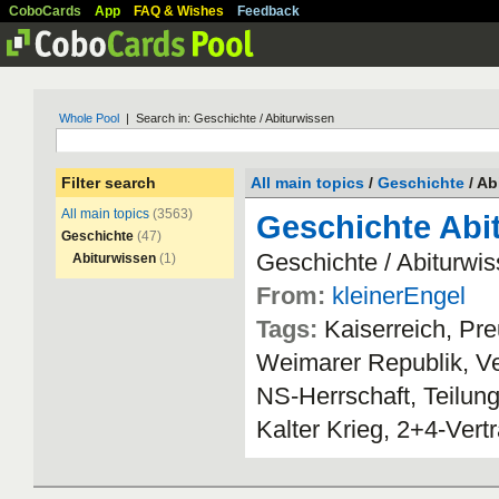
CoboCards
App
FAQ & Wishes
Feedback
Whole Pool
| Search in: Geschichte / Abiturwissen
Filter search
All main topics
/
Geschichte
/ Ab
All main topics
(3563)
Geschichte Abi
Geschichte
(47)
Geschichte
/
Abiturwi
Abiturwissen
(1)
From:
kleinerEngel
Tags:
Kaiserreich
,
Pre
Weimarer
Republik
,
Ve
NS
-
Herrschaft
,
Teilun
Kalter
Krieg
,
2
+
4
-
Vert