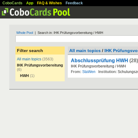
CoboCards
App
FAQ & Wishes
Feedback
Whole Pool
| Search in: IHK Prüfungsvorbereitung / HWH
Filter search
All main topics
/
IHK Prüfungsvo
All main topics
(3563)
Abschlussprüfung HWH
(28)
IHK Prüfungsvorbereitung
IHK
Pr
ü
fungsvorbereitung
/
HWH
(6)
From:
StaWen
Institution:
Schulungsz
HWH
(1)