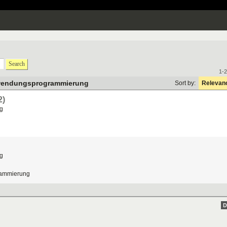
Search
1-2
wendungsprogrammierung
Sort by:
Relevan
2)
g
g
ammierung
D