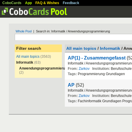
CoboCards
App
FAQ & Wishes
Feedback
Whole Pool
| Search in: Informatik / Anwendungsprogrammierung
Filter search
All main topics
/
Informatik
/ An
All main topics
(3563)
AP(1) - Zusammengefasst
(5
Informatik
(63)
Informatik
/
Anwendungsprogrammierun
Anwendungsprogrammierung
From:
Zarkov
Institution:
Berufsschule
(2)
Tags:
Programmierung
Grundlagen
AP
(52)
Informatik
/
Anwendungsprogrammierun
From:
Zarkov
Institution:
Berufsschule
Tags:
Fachinformatik
Grundlagen
Progr