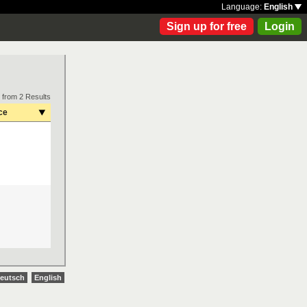
Language:
English
Sign up for free
Login
 from 2 Results
ce
eutsch
English