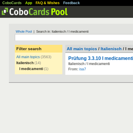
CoboCards
App
FAQ & Wishes
Feedback
Whole Pool
| Search in: Italienisch / I medicamenti
Filter search
All main topics
/
Italienisch
/ I m
All main topics
(3563)
Prüfung 3.3.10 I medicamenti
Italienisch
(14)
Italienisch
/
I
medicamenti
I medicamenti
(1)
From:
isa7