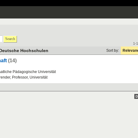
Search
1-1
 Deutsche Hochschulen
Sort by:
Relevan
aft
(14)
aatliche
P
ä
dagogische
Universit
ä
t
render
,
Professor
,
Universit
ä
t
D