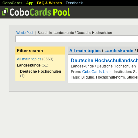
CoboCards
App
FAQ & Wishes
Feedback
Whole Pool
| Search in: Landeskunde / Deutsche Hochschulen
Filter search
All main topics
/
Landeskunde
/
All main topics
(3563)
Deutsche Hochschullandsch
Landeskunde
(51)
Landeskunde
/
Deutsche
Hochschulen
Deutsche Hochschulen
From:
CoboCards-User
Institution:
St
(1)
Tags:
Bildung
,
Hochschulreform
,
Studie