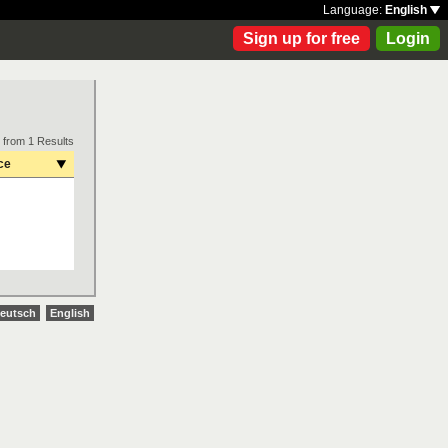
Language:
English
Sign up for free
Login
 from 1 Results
ce
eutsch
English