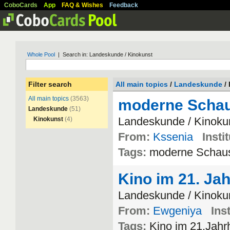
CoboCards
App
FAQ & Wishes
Feedback
Whole Pool
| Search in: Landeskunde / Kinokunst
Filter search
All main topics
/
Landeskunde
/
All main topics
(3563)
moderne Schaus
Landeskunde
(51)
Landeskunde
/
Kinoku
Kinokunst
(4)
From:
Kssenia
Insti
Tags:
moderne
Schaus
Kino im 21. Ja
Landeskunde
/
Kinoku
From:
Ewgeniya
Inst
Tags:
Kino
im
21
.
Jahr