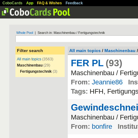
CoboCards
App
FAQ & Wishes
Feedback
Whole Pool
| Search in: Maschinenbau / Fertigungstechnik
Filter search
All main topics
/
Maschinenbau
/
All main topics
(3563)
FER PL
(93)
Maschinenbau
(29)
Maschinenbau
/
Ferti
Fertigungstechnik
(3)
From:
Jeannie86
Ins
Tags:
HFH
,
Fertigung
Gewindeschne
Maschinenbau
/
Ferti
From:
bonfire
Institu