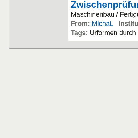
Zwischenprüfu
Maschinenbau
/
Ferti
From:
MichaL
Instit
Tags:
Urformen
durch