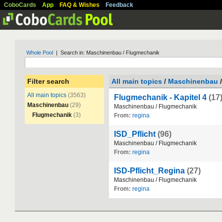
CoboCards
App
FAQ & Wishes
Feedback
Whole Pool
| Search in: Maschinenbau / Flugmechanik
Filter search
All main topics
/
Maschinenbau
/
All main topics
(3563)
Flugmechanik - Kapitel 4
(17
Maschinenbau
(29)
Maschinenbau
/
Flugmechanik
Flugmechanik
(3)
From:
regina
ISD_Pflicht
(96)
Maschinenbau
/
Flugmechanik
From:
regina
ISD-Pflicht_Regina
(27)
Maschinenbau
/
Flugmechanik
From:
regina