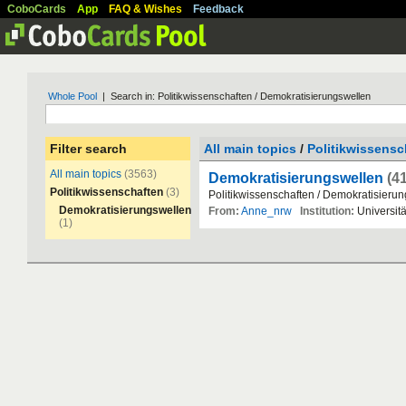
CoboCards
App
FAQ & Wishes
Feedback
Whole Pool
| Search in: Politikwissenschaften / Demokratisierungswellen
Filter search
All main topics
/
Politikwissensc
All main topics
(3563)
Demokratisierungswellen
(41
Politikwissenschaften
(3)
Politikwissenschaften
/
Demokratisierun
Demokratisierungswellen
From:
Anne_nrw
Institution:
Universit
(1)