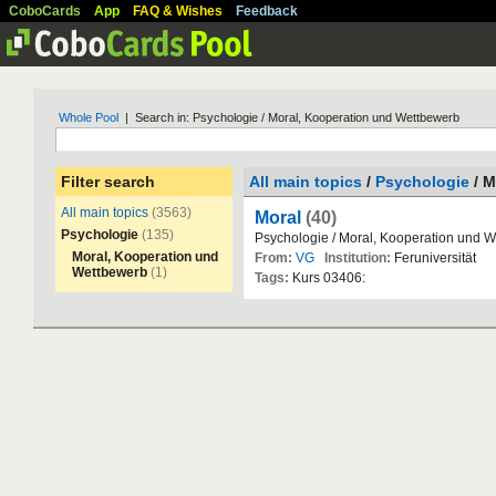
CoboCards
App
FAQ & Wishes
Feedback
Whole Pool
| Search in: Psychologie / Moral, Kooperation und Wettbewerb
Filter search
All main topics
/
Psychologie
/ M
All main topics
(3563)
Moral
(40)
Psychologie
(135)
Psychologie
/
Moral
,
Kooperation
und
W
Moral, Kooperation und
From:
VG
Institution:
Feruniversit
ä
t
Wettbewerb
(1)
Tags:
Kurs
03406
: