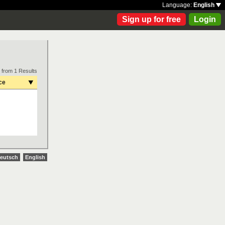
Language:
English
Sign up for free
Login
 from 1 Results
ce
eutsch
English