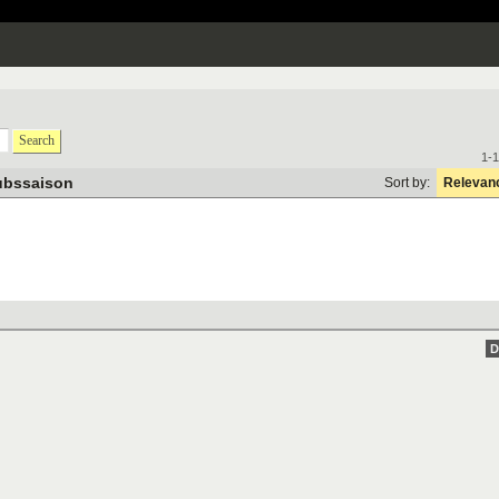
Search
1-1
aubssaison
Sort by:
Relevan
D