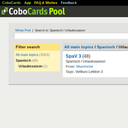
CoboCards
App
FAQ & Wishes
Feedback
Whole Pool
| Search in: Spanisch / Urlaubssaison
Filter search
All main topics
/
Spanisch
/ Url
All main topics
(3563)
SpaV 3
(48)
Spanisch
(46)
Spanisch
/
Urlaubssaison
Urlaubssaison
(1)
From:
Wuermche
Tags:
Vollkurz
Lektion
3