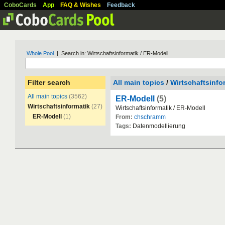
CoboCards
App
FAQ & Wishes
Feedback
Whole Pool
| Search in: Wirtschaftsinformatik / ER-Modell
Filter search
All main topics
/
Wirtschaftsinfo
All main topics
(3562)
ER-Modell
(5)
Wirtschaftsinformatik
(27)
Wirtschaftsinformatik
/
ER
-
Modell
ER-Modell
(1)
From:
chschramm
Tags:
Datenmodellierung