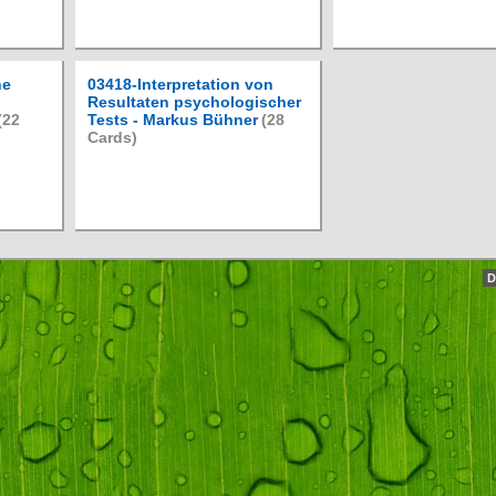
he
03418-Interpretation von
Resultaten psychologischer
(22
Tests - Markus Bühner
(28
Cards)
D