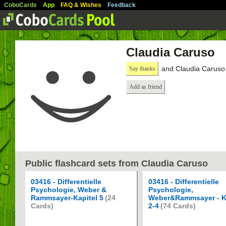
CoboCards
App
FAQ & Wishes
Feedback
Claudia Caruso
and Claudia Caruso 
Say thanks
Add as friend
Public flashcard sets from Claudia Caruso
03416 - Differentielle
03416 - Differentielle
Psychologie, Weber &
Psychologie,
Rammsayer-Kapitel 5
(24
Weber&Rammsayer - K
Cards)
2-4
(74 Cards)