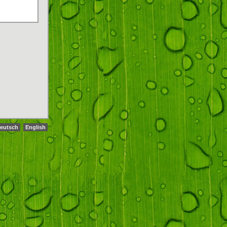
eutsch
English