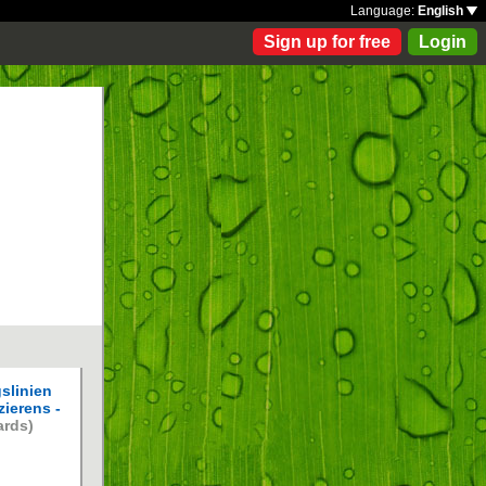
Language:
English
Sign up for free
Login
slinien
zierens -
ards)