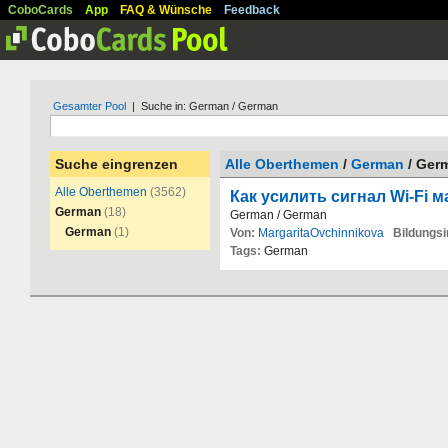
CoboCards
App
FAQ & Wünsche
Feedback
Gesamter Pool
| Suche in: German / German
Suche eingrenzen
Alle Oberthemen
/
German
/ Ger
Alle Oberthemen
(3562)
Как усилить сигнал Wi-Fi 
German
(18)
German
/
German
German
(1)
Von:
MargaritaOvchinnikova
Bildungsin
Tags:
German