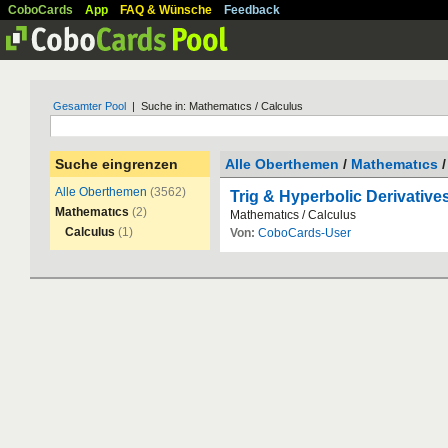
CoboCards
App
FAQ & Wünsche
Feedback
Gesamter Pool
| Suche in: Mathematıcs / Calculus
Suche eingrenzen
Alle Oberthemen
/
Mathematıcs
/
Alle Oberthemen
(3562)
Trig & Hyperbolic Derivative
Mathematıcs
(2)
Mathemat
ı
cs
/
Calculus
Calculus
(1)
Von:
CoboCards-User