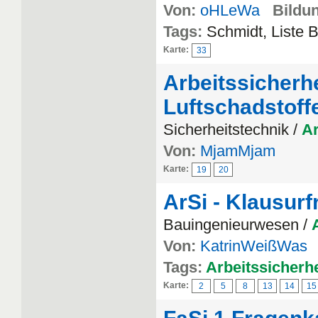
Von:
oHLeWa
Bildun
Tags:
Schmidt, Liste 
Karte:
33
Arbeitssicherh
Luftschadstoff
Sicherheitstechnik /
Ar
Von:
MjamMjam
Karte:
19
20
ArSi - Klausur
Bauingenieurwesen /
Von:
KatrinWeißWas
Tags:
Arbeitssicherhe
Karte:
2
5
8
13
14
15