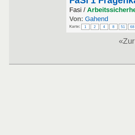
FaSi 1 Fragenk
Fasi /
Arbeitssicherhe
Von:
Gahend
Karte:
1
2
4
8
51
68
«Zu