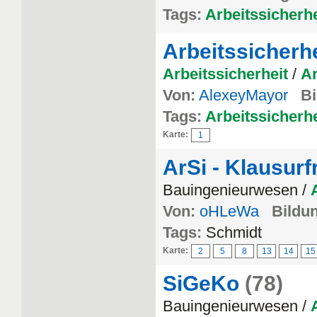
Tags:
Arbeitssicherhe
Arbeitssicherhe
Arbeitssicherheit
/
Ar
Von:
AlexeyMayor
Bi
Tags:
Arbeitssicherhe
Karte:
1
ArSi - Klausur
Bauingenieurwesen /
Von:
oHLeWa
Bildun
Tags:
Schmidt
Karte:
2
5
8
13
14
15
SiGeKo
(78)
Bauingenieurwesen /