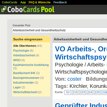
CoboCards
App
FAQ & Wünsche
Feedback
Gesamter Pool
Suche eingrenzen
Arbeitssicherheit und Gesundhe
Alle Oberthemen
(44)
VO Arbeits-, Or
Psychologie
(6)
Wirtschaftspsy
Arbeitssicherheit
(4)
WISO
(4)
Psychologie / Arbeits-
Kaufmännische Ausbildung
(3)
Wirtschaftspsychologi
Bankfachwirt IHK
(3)
Von:
coster
Bildungs
Bauingenieurwesen
(3)
Industriemeister
(2)
Tags:
Kirchler, Korun
Lager
(2)
Wirtschaftsfachwirt
(2)
Karte:
53
215
223
224
225
22
Geprüfter Indus