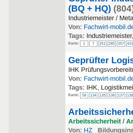
(BQ + HQ)
(804
Industriemeister / Meta
Von:
Fachwirt-mobil.d
Tags:
Industriemeister
Karte:
1
7
251
285
357
43
Geprüfter Logi
IHK Prüfungsvorbereitu
Von:
Fachwirt-mobil.d
Tags:
IHK, Logistikmei
Karte:
56
134
135
136
137
13
Arbeitssicherhe
Arbeitssicherheit
/
Ar
Von:
HZ
Bildungsins