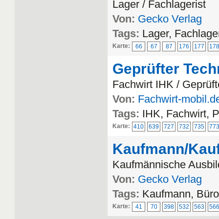
Lager / Fachlagerist
Von:
Gecko Verlag
Tags:
Lager, Fachlager
Karte:
66
67
87
176
177
17
Geprüfter Tech
Fachwirt IHK / Geprüft
Von:
Fachwirt-mobil.d
Tags:
IHK, Fachwirt, 
Karte:
410
639
727
732
735
77
Kaufmann/Kauf
Kaufmännische Ausbi
Von:
Gecko Verlag
Tags:
Kaufmann, Bür
Karte:
41
70
398
532
563
56