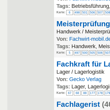
Tags:
Betriebsführun
Karte:
6
498
501
506
507
50
Meisterprüfung
Handwerk / Meisterpr
Von:
Fachwirt-mobil.d
Tags:
Handwerk, Meis
Karte:
5
497
500
505
506
50
Fachkraft für L
Lager / Lagerlogistik
Von:
Gecko Verlag
Tags:
Lager, Lagerlogi
Karte:
67
68
88
177
178
17
Fachlagerist
(4