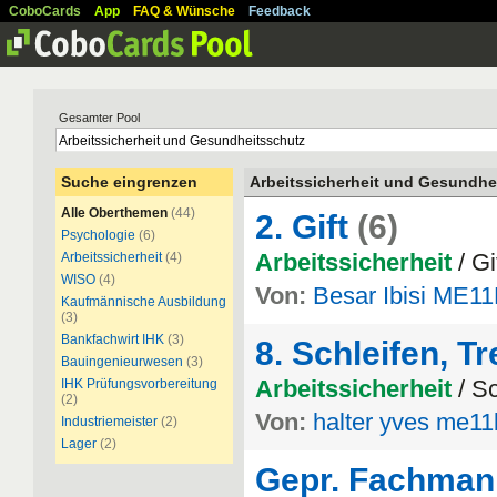
CoboCards
App
FAQ & Wünsche
Feedback
Gesamter Pool
Suche eingrenzen
Arbeitssicherheit und Gesundhe
Alle Oberthemen
(44)
2. Gift
(6)
Psychologie
(6)
Arbeitssicherheit
/ Gi
Arbeitssicherheit
(4)
WISO
(4)
Von:
Besar Ibisi ME1
Kaufmännische Ausbildung
(3)
Bankfachwirt IHK
(3)
8. Schleifen, T
Bauingenieurwesen
(3)
Arbeitssicherheit
/ Sc
IHK Prüfungsvorbereitung
(2)
Von:
halter yves me11
Industriemeister
(2)
Lager
(2)
Gepr. Fachmann