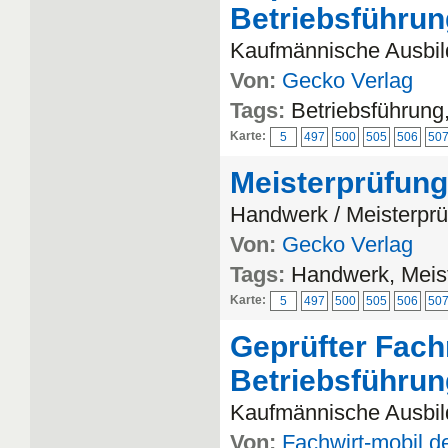
Betriebsführu
Kaufmännische Ausbild
Von:
Gecko Verlag
Tags:
Betriebsführun
Karte:
5
497
500
505
506
50
Meisterprüfung
Handwerk / Meisterpr
Von:
Gecko Verlag
Tags:
Handwerk, Meis
Karte:
5
497
500
505
506
50
Geprüfter Fach
Betriebsführu
Kaufmännische Ausbild
Von:
Fachwirt-mobil.d