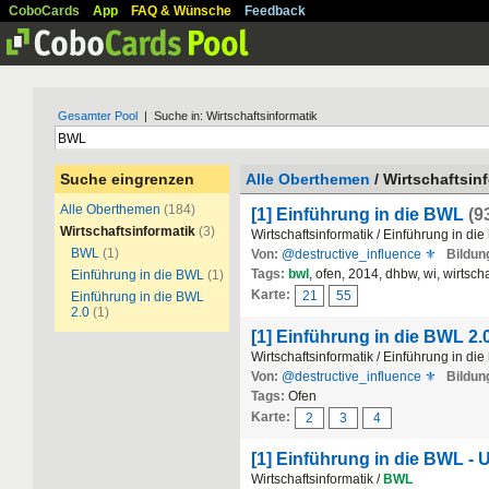
CoboCards
App
FAQ & Wünsche
Feedback
Gesamter Pool
| Suche in: Wirtschaftsinformatik
Suche eingrenzen
Alle Oberthemen
/ Wirtschaftsin
Alle Oberthemen
(184)
[1] Einführung in die BWL
(9
Wirtschaftsinformatik
(3)
Wirtschaftsinformatik / Einführung in die
BWL
(1)
Von:
@destructive_influence ⚜
Bildung
Tags:
bwl
, ofen, 2014, dhbw, wi, wirtsch
Einführung in die BWL
(1)
Karte:
21
55
Einführung in die BWL
2.0
(1)
[1] Einführung in die BWL 2.
Wirtschaftsinformatik / Einführung in die
Von:
@destructive_influence ⚜
Bildung
Tags:
Ofen
Karte:
2
3
4
[1] Einführung in die BWL 
Wirtschaftsinformatik /
BWL