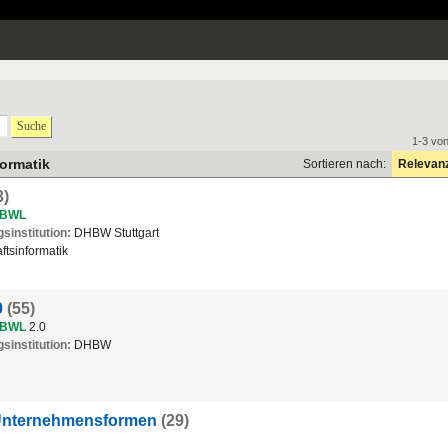
Suche
1-3 vo
formatik
Sortieren nach:
Relevan
3)
BWL
sinstitution:
DHBW Stuttgart
aftsinformatik
0
(55)
BWL
2.0
sinstitution:
DHBW
- Unternehmensformen
(29)