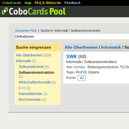
CoboCards
App
FAQ & Wünsche
Feedback
Gesamter Pool
| Suche in: Informatik / Softwarekonstruktion
Suche eingrenzen
Alle Oberthemen
/
Informatik
/ S
Alle Oberthemen
(119)
SWK
(68)
Informatik
(7)
Informatik / Softwarekonstruktion
Softwaretechnik
(2)
Von:
Annika
Bildungsinstitution:
TU D
Tags:
Prof Dr Jürjens
Softwarekonstruktion
(1)
Karte:
40
Wirtschaftsinformatik
(1)
C++
(1)
Internetdienste
(1)
Rechnernetze
(1)